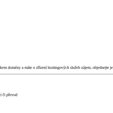
tníkem domény a máte o zřízení hostingových služeb zájem, objednejte j
i či převod