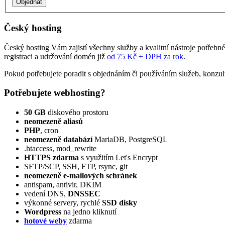
Český hosting
Český hosting Vám zajistí všechny služby a kvalitní nástroje potřebn
registraci a udržování domén již
od 75 Kč + DPH za rok
.
Pokud potřebujete poradit s objednáním či používáním služeb, konzul
Potřebujete webhosting?
50 GB
diskového prostoru
neomezeně aliasů
PHP
, cron
neomezeně databází
MariaDB, PostgreSQL
.htaccess, mod_rewrite
HTTPS zdarma
s využitím Let's Encrypt
SFTP/SCP, SSH, FTP, rsync, git
neomezeně e‑mailových schránek
antispam, antivir, DKIM
vedení DNS,
DNSSEC
výkonné servery, rychlé
SSD disky
Wordpress
na jedno kliknutí
hotové weby
zdarma